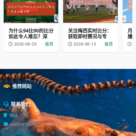
为什么94比90的比分
关注梅西实时比分：
月1
如此令人难忘？深
获取即时赛况与专
播
2026-06-29
推荐
2026-06-13
推荐
2
推荐网站
联系我们
地址
support@toy150.com