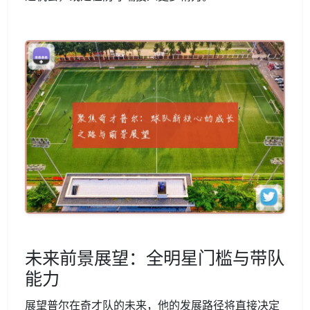
未来前景展望：全明星门槛与带队
能力
展望普尔在奇才队的未来，他的发展路径将直接决定