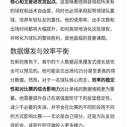
核心和主要进攻发起点
。这意味着他将获得前所未有
的球权和战术自由度，同时也必须承担起带领球队赢
球、培养年轻队友的重任。他的使用率、出手次数和
出场时间都将大幅提升，如何高效地消化这些球权，
并转化为球队的整体胜利，是他面临的首要课题。
数据爆发与效率平衡
在新的角色下，普尔的个人数据迎来爆发式增长是完
全可以预见的。他可能会交出场均25分甚至更高的得
分数据。然而，对于一名球队核心而言，
效率的稳定
性和对比赛的综合影响力
远比单纯的数据堆砌更为重
要。他需要提升自己在高强度防守下的投篮稳定性，
减少不必要的失误，并学会在比赛的不同阶段用不同
的方式影响比赛——无论是自己得分，还是为队友创
造机会，或是在防守端投入更多精力。