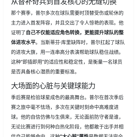
从替补奇兵到首发核心的无缝切换
那个赛季，普尔多次在球队需要时顶替受伤或轮休的
主力进入首发阵容，并且交出了令人惊艳的表现。他
证明了
自己不仅能适应角色转换，更能提升球队的整
体进攻水平
。当斯蒂芬·库里缺阵时，普尔扛起了球队
的进攻大旗，用一连串高分表演帮助球队稳住战绩。
这种“即插即用”的适应性和稳定性，是衡量一名球员
是否具备核心潜质的重要标准。
大场面的心脏与关键球能力
季后赛是检验球星成色的最高舞台。普尔在首次季后
赛之旅中毫不怯场，多次在关键时刻命中高难度进
球。他的自信仿佛与生俱来，无论面前防守者是谁，
无论比赛进行到何种白热化阶段，他都敢于出手并相
信自己能够命中。这种
“大心脏”属性
是数据无法完全