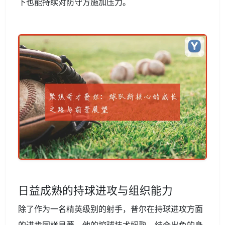
下也能持续对防守方施加压力。
日益成熟的持球进攻与组织能力
除了作为一名精英级别的射手，普尔在持球进攻方面