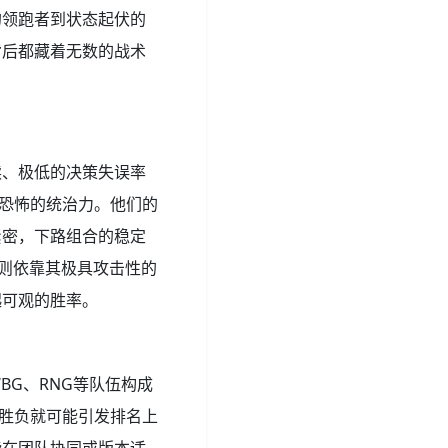
的领跑者到状态起伏的
背后都藏着无数的战术
读、极低的决策失误率
出恐怖的统治力。他们的
紧密，下路组合的稳定
，则依靠其极具攻击性的
起可观的胜率。
BG、RNG等队伍构成
的胜负就可能引发排名上