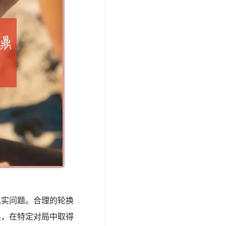
现实问题。合理的轮换
换，在特定对局中取得