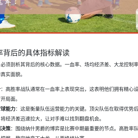
率背后的具体指标解读
，必须剖析其背后的核心数据。一血率、场均经济差、大龙控制
的真实面貌。
计
：高胜率战队通常在一血率上表现突出，这表明他们拥有精心
打开局面。
雪球能力
：这是衡量队伍运营能力的关键。顶尖队伍在取得优势
，将经济差迅速拉大，让对手难以找到翻盘机会。
期决策
：围绕纳什男爵的博弈是比赛中期最重要的节点。高胜率