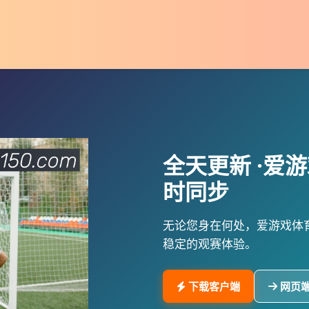
全天更新 ·
爱游
时同步
无论您身在何处，
爱游戏体
稳定的观赛体验。
下载客户端
网页