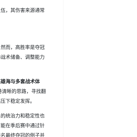
队伍，其伤害来源通常
。然而，高胜率是夺冠
的战术储备、调整能力
英雄海与多套战术体
持清晰的思路，寻找翻
高压下稳定发挥。
出的统治力和稳定性也
可能在季后赛中通过针
排名最终夺冠的例子并