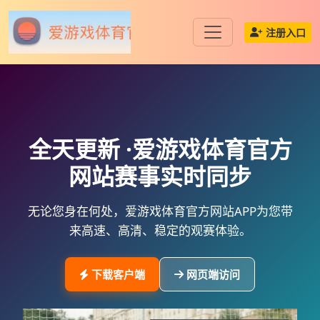
注册入口
全天更新 ·
爱游戏体育官方
网站
赛事实时同步
无论您身在何处，
爱游戏体育官方网站APP
为您带
来高速、高清、稳定的观赛体验。
下载客户端
网页端访问