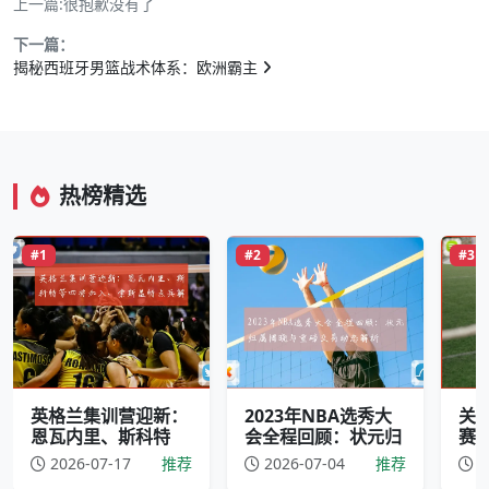
上一篇:很抱歉没有了
下一篇：
揭秘西班牙男篮战术体系：欧洲霸主
热榜精选
#1
#2
#3
英格兰集训营迎新：
2023年NBA选秀大
关
恩瓦内里、斯科特
会全程回顾：状元归
赛
2026-07-17
推荐
2026-07-04
推荐
2