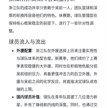
浙江队的成功并非只依赖于吴前一人，团队篮球和深
厚的轮换阵容是他们的特色。休赛期，球队管理层在
保持核心框架稳定的前提下，进行了一些针对性调
整。
球员流入与流出
外援配置
：浙江队在外援选择上历来注重实用性
与球队体系的契合度。新赛季，他们续约了上赛
季表现稳健的大外援，同时也在积极物色能分担
吴前组织压力、具备更强冲击力的后卫外援。外
援与吴前之间的化学反应，将直接决定球队进攻
端的上限。
国内球员补强
：球队在青年队提拔了几位潜力新
星，补充了锋线和内线的深度。同时，也通过交