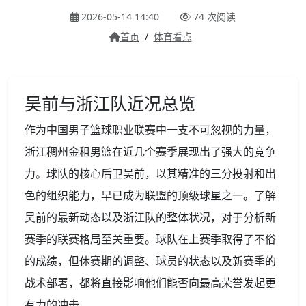
2026-05-14 14:40
74 次阅读
首页
/
体育看点
吴前与浙江队近况总览
作为中国男子篮球职业联赛中一支不可忽视的力量，
浙江稠州金租男篮在近几个赛季展现出了强大的竞争
力。球队的核心后卫吴前，以其精准的三分投射和出
色的组织能力，早已成为联盟的顶级球星之一。了解
吴前的最新动态以及浙江队的整体状况，对于分析新
赛季的联赛格局至关重要。球队在上赛季取得了不俗
的成绩，但休赛期的调整、球员的状态以及新赛季的
战术部署，都将直接影响他们能否向最高荣誉发起更
有力的冲击。