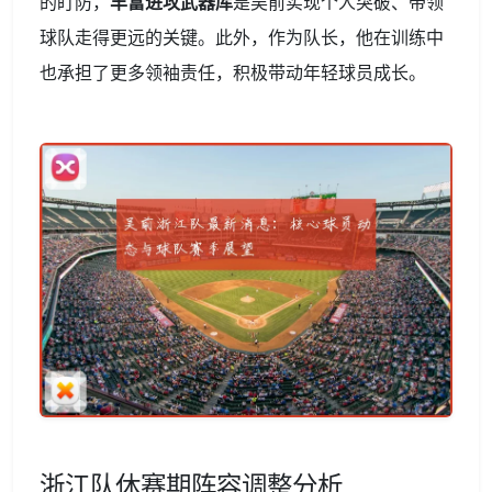
的盯防，
丰富进攻武器库
是吴前实现个人突破、带领
球队走得更远的关键。此外，作为队长，他在训练中
也承担了更多领袖责任，积极带动年轻球员成长。
浙江队休赛期阵容调整分析