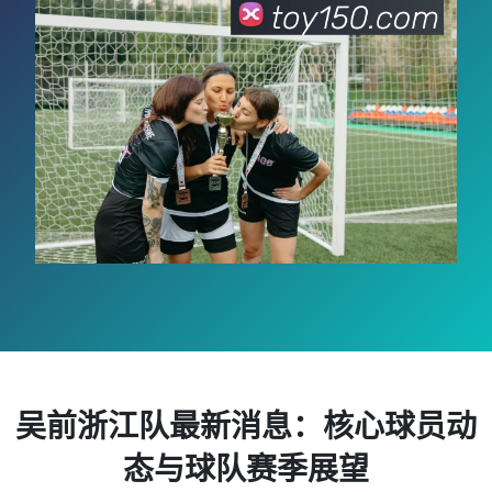
吴前浙江队最新消息：核心球员动
态与球队赛季展望